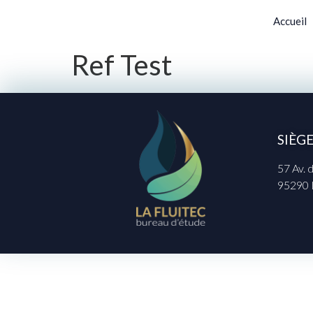
Accueil
Ref Test
SIÈG
57 Av.
95290